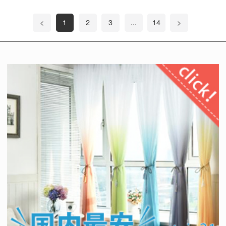
<
1
2
3
...
14
>