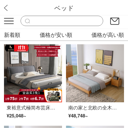
ベッド
みなみ家具
新着順
価格が安い順
価格が高い順
東裕意式極简布芸床ダブルベッド現代簡単科学技術布は、メインベッドの軽さ1.8メートルベッドの1.5*2メートルのフレームタイプを洗える。
南の家と北欧の全木ベッドのダブルベッドの1.8メートルベッドの主なベッドの結婚式ベッドのホワイトワックスの家具は簡単に1.5メートルの軟膏の包みのベッドの1つです。
¥25,048~
¥48,748~