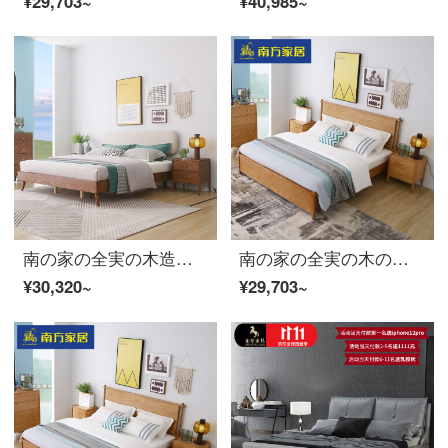
¥29,703~
¥40,985~
南の家の全実の木造ベッド北欧のダブルベッドの白い蝋の木の固体のベッドの柔らかい包みのベッドの寝室の大きいベッドの結婚するベッドの家具の2〓〓〓の実の木のベッド*1+ベッドの頭の戸棚(胡桃の色)15000 mm*20000 mmフレームの構造
南の家の全実の木のベッド北欧の白い蝋の木のダブルベッドは現代簡単に寝室の1.8メートルの大きいベッドの主な寝室の結婚ベッドの1〓〓〓の実の木のベッド（浅い木目の色）15000 mm*20000 mmフレームの構造を予約します
¥30,320~
¥29,703~