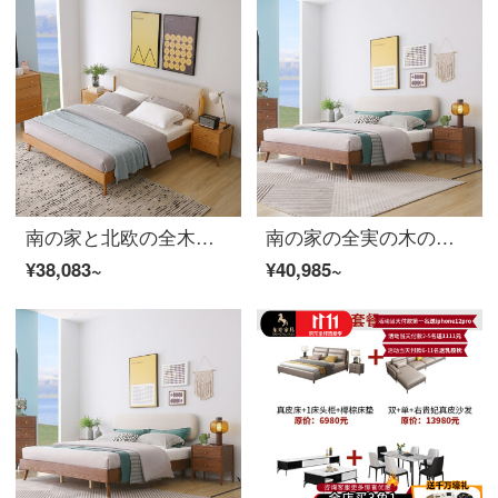
南の家と北欧の全木ベッドのダブルベッド1.8メートルベッドの主なベッドの結婚式ベッドのホワイトワックスの家具は簡単に1.5メートルの軟らかい包装ベッド1つです。
南の家の全実の木のベッド北欧のダブルベッドの白い蝋の木の実のベッドの柔らかい包みのベッドの寝室の大きいベッドの結婚するベッドの家具の2〓〓〓の実の木のベッド+マットレス*1+4 Sの雲は豪華な版の15000 mm*2000 mmフレームの構造を敷きます
¥38,083~
¥40,985~