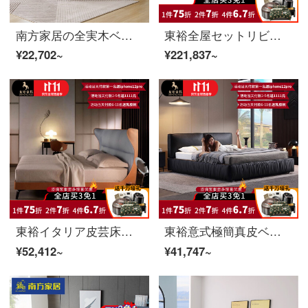
南方家居の全実木ベッド北欧のツインベッドの白い蝋の木の実のベッドの柔らかい包みのベッドルームの大きいベッドの結婚するベッドの家具の2〓〓実の木のベッド（胡桃の木の色）の15000 mm*2000 mmフレームの構造
東裕全屋セットリビングルームレストランスイートセットイタリア家具セットエレガントなセット例セット1
¥22,702~
¥221,837~
東裕イタリア皮芸床北欧現代シンプルデザイナーモデル真皮ベッド1.8 mダブルベッドの主なベッドの輸入ナッパ皮ベッド（半皮）1800*2000
東裕意式極簡真皮ベッド現代簡単主寝室婚床1 m 8北欧軽奢ダブルベッド軟床エアロゾル高箱モデル【レベルアップ版全実木原木構造】真皮ベッド
¥52,412~
¥41,747~