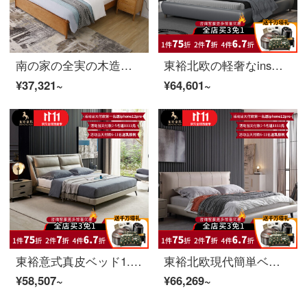
南の家の全実の木造ベッド北欧の白蝋の木のダブルベッドは現代簡単に寝室1.8メートルの大きいベッドの主な寝室の結婚ベッド1〓〓実の木のベッド+ベッドの頭の戸棚*1（浅い木目の色）1500 mm*2000 mmフレームの構造を予約します。
東裕北欧の軽奢なinsネットの赤いベッドの皮のベッドの真皮のベッドは簡単に近代的なダブルベッドの高級な大気の結婚ベッドの主寝台【進級版の全真木の原木の構造】真皮のベッド+ラテックスのマットレス+2ベッドの頭台1800*2000
¥37,321~
¥64,601~
東裕意式真皮ベッド1.8 m現代軽豪華ダブルベッドの主な寝床はファッション的で高級で簡単です。
東裕北欧現代簡単ベッド芸術ベッドは1.8メートルダブルベッドの主なベッドと結婚ベッドの小型ベッドの1.5*2メートルを分解して洗うことができます。
¥58,507~
¥66,269~