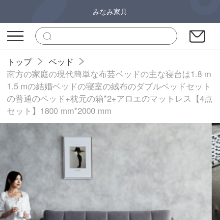
みなみ家具
トップ
ベッド
南方の家庭の現代簡単な布芸ベッドの主な寝台は1.8 m
1.5 mの結婚ベッドの寝室の絨布のダブルベッドセット
の普通のベッド+枕元の箱*2+アロエのマットレス【4点
セット】1800 mm*2000 mm