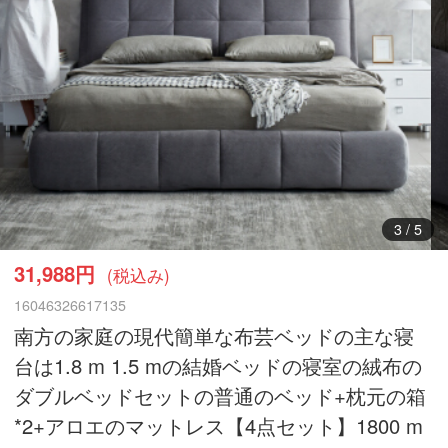
3
/
5
31,988円
(税込み)
16046326617135
南方の家庭の現代簡単な布芸ベッドの主な寝
台は1.8 m 1.5 mの結婚ベッドの寝室の絨布の
ダブルベッドセットの普通のベッド+枕元の箱
*2+アロエのマットレス【4点セット】1800 m