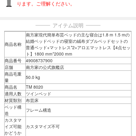
ります。ご理解ください。
アイテム説明
南方家現代簡単布芸ベッドの主な寝台は1.8 m 1.5 mの
結婚ベッドベッドの寝室の絨布ダブルベッドセットの
商品名称
普通ベッド+マットレス*2+アロエマットレス【4点セッ
ト】1800 mm*2000 mm
商品番号
49008737900
店舗
南方家の公式旗艦店
商品毛重
50.0 kg
量
商品名
TM 8020
適用人数
ツインベッド
材質類別
布芸床
ベッド構
フレーム構造
造
カスタマ
イズ可能
カスタマイズ不可
かどうか