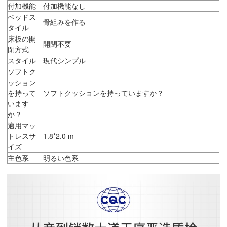
付加機能
付加機能なし
ベッドス
骨組みを作る
タイル
床板の開
開閉不要
閉方式
スタイル
現代シンプル
ソフトク
ッション
を持って
ソフトクッションを持っていますか？
います
か？
適用マッ
トレスサ
1.8*2.0 m
イズ
主色系
明るい色系