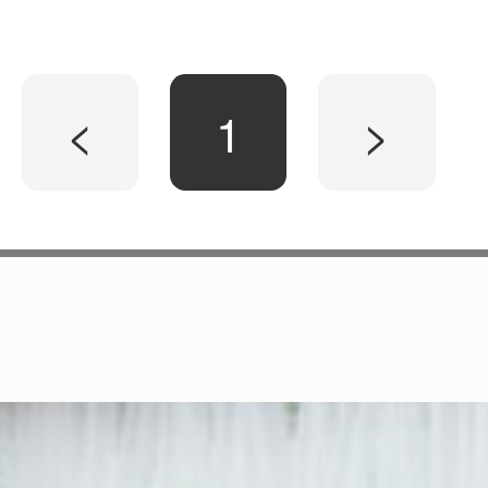
<
1
>