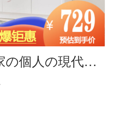
南方の家の個人の現代簡単な3つの下駄箱の客間は漆をあぶって明るくします。下駄箱の戸棚は収納します。明かりの白い3つの下駄箱の長さは約1.1 mです。
~