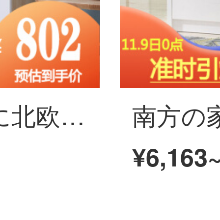
南方の家は簡単に北欧の靴の箱の多機能の小さい戸棚の客間の戸棚の玄関の戸棚の家具S 3333 03靴の箱の3つの靴の箱の組み立てを予約します。
¥6,163