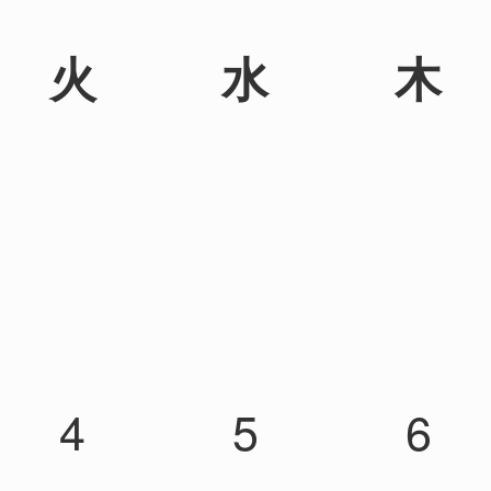
火
水
木
4
5
6