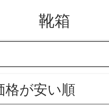
靴箱
みなみ家具
価格が安い順