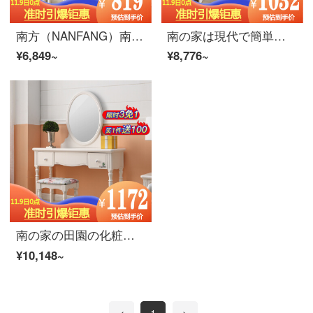
南方（NANFANG）南方家の私の寝室の化粧台は簡単に現代の漆の板式の化粧箱の小さい戸型の化粧するテーブルに予約して腰掛けの白い光を持って漆の化粧台+皮の芸の化粧する腰掛けの組み立てをあぶります
南の家は現代で簡単で、小さい家型の化粧台の経済型化粧台の多機能化粧台＋化粧台の組立
¥6,849~
¥8,776~
南の家の田園の化粧台の木の化粧台の韓国式の化粧台の小さい戸型の欧風の化粧台は簡単に漆の寝室の家具をあぶって進級します。
¥10,148~
<
1
>