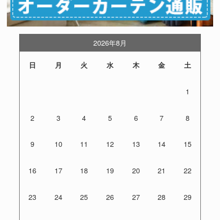
2026年8月
日
月
火
水
木
金
土
1
2
3
4
5
6
7
8
9
10
11
12
13
14
15
16
17
18
19
20
21
22
23
24
25
26
27
28
29