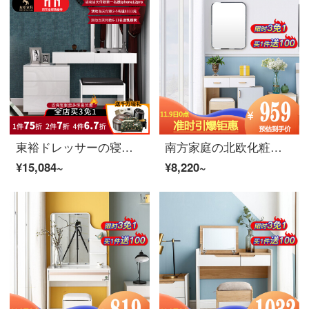
東裕ドレッサーの寝室は簡単に化粧台の化粧台を予約します。
南方家庭の北欧化粧台の寝室の化粧台は鏡の小さい家型の多機能簡単な化粧テーブルの組合せS 3001化粧台の化粧台+化粧鏡+皮芸の腰掛けの組み立てがあります。
¥15,084~
¥8,220~