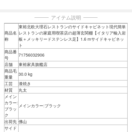
アイテム説明
東裕北欧大理石レストランのサイドキャビネット現代簡単
商品名
レストランの家庭用喫茶店の超薄玄関棚【イタリア輸入岩
称
板＋メッキリードステンレス足】1.6 mサイドキャビネッ
ト
商品番
71756032906
号
店舗
東裕家具旗艦店
商品毛
30.0 kg
重量
工芸
漆焼き
材質
丸太
メイン
カラー:
メインカラー:ブラック
ブラッ
ク
出荷先
佛山
サイド