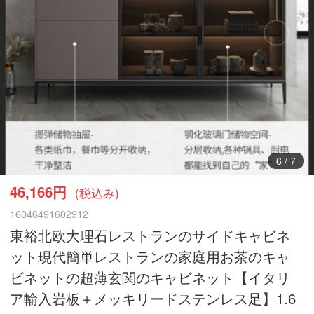
7
/
7
46,166円
(税込み)
16046491602912
東裕北欧大理石レストランのサイドキャビネ
ット現代簡単レストランの家庭用お茶のキャ
ビネットの超薄玄関のキャビネット【イタリ
ア輸入岩板＋メッキリードステンレス足】1.6