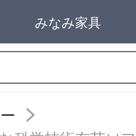
みなみ家具
ァー