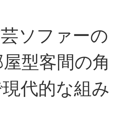
布芸ソファーの
部屋型客間の角
で現代的な組み