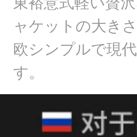
東裕意式軽い贅沢
ャケットの大きさ
欧シンプルで現
す。