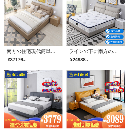
南方の住宅現代簡単予約真皮ベッドの寝室のダブルベッド1.8メートルのヘッド層の牛皮の主な寝台の結婚ベッド865062【店舗は同じタイプ】【新派客】真皮のダブルベッド＋マットレス*2 1800 mm*2000 mm
ラインの下に南方の家庭用ベッドルームのスプリングマットレスがあります。1.5 m 1.8 mのラテックスマットレスがあります。二人のテーブルマットが快適です。
¥37176~
¥24988~