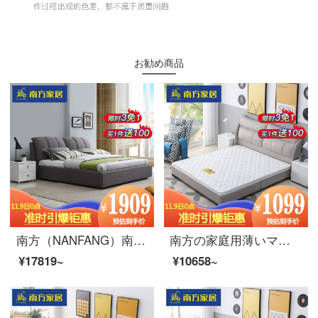
お勧め商品
南方（NANFANG）南方の家庭用の布芸床は現代では畳1.8 mのダブルベッドの軟床結婚シーツ（深灰色1菗）1800 m*2000 mmです。
南方の家庭用薄いマット環境に優しい天然ココナッツブラウン1.2.1.5.1.8 mマットレス単品/ダブルライナマットは通用平板ベッド/板式収納高箱ベッド(厚さ約10 cm)1200 mm*2000 mmに適合しています。
¥17819~
¥10658~