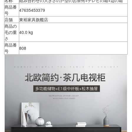
名称
組み合わせの大きさの戸型のお茶何+テレビの箱+辺の箱
商品番
47635453379
号
店舗
東裕家具旗艦店
商品の
毛の重
40.0 kg
さ
商品番
808
号