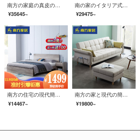
南方の家庭の真皮のベッドは贅沢なイタリアの近代的な簡単な契約の主な寝台の結婚ベッドの1.8メートルの大きいベッドの頭の階の牛皮のベッドTM 8023ベッド+本当の木の寝床の頭の戸棚*1 1500 mm*2000 mmフレームの構造を軽くします
南の家のイタリア式の軽い贅沢な皮のベッドのダブルベッドの真皮の1.8近代的な簡単な畳の寝室の結婚ベッドの柔らかいベッド+本当の木の寝床の頭の戸棚*1 1500 mm*2000 mmフレームの構造
¥35645~
¥29475~
南方の住宅の現代簡単な板式のツインベッドの寝室の経済型の賃貸部屋の1.5 m 1.8メートルのセットの家具のダブルベッド+超密のアップグレードのマットレス【灰色のタイプ】1500 mm*2000 mmの組み立て式の棚のベッド
南方の家と現代の簡単な多機能折りたたみソファベッド綿麻の小部屋型ソファ木脚客間の両用多機能ソファーベッド【足を含む】2メートル以上
¥14467~
¥19800~