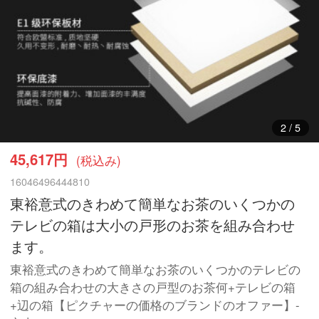
3
/
5
45,617円
(税込み)
16046496444810
東裕意式のきわめて簡単なお茶のいくつかの
テレビの箱は大小の戸形のお茶を組み合わせ
ます。
東裕意式のきわめて簡単なお茶のいくつかのテレビの
箱の組み合わせの大きさの戸型のお茶何+テレビの箱
+辺の箱【ピクチャーの価格のブランドのオファー】-