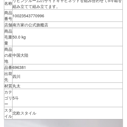
リビングルームのサイドキャビネットを組み合わせて5斗箱を
名称
組み立てて組み立てます。
商品
10023543770996
番号
店舗
南方家の公式旗艦店
商品
毛重
50.0 kg
量
商品
の産
中国大陸
地
品番
696381
出荷
四川
先
材質
丸太
カテ
ゴリ
5斗
ー
スタ
北欧スタイル
イル