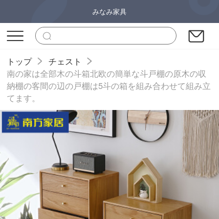
みなみ家具
トップ
チェスト
南の家は全部木の斗箱北欧の簡単な斗戸棚の原木の収
納棚の客間の辺の戸棚は5斗の箱を組み合わせて組み立
てます。