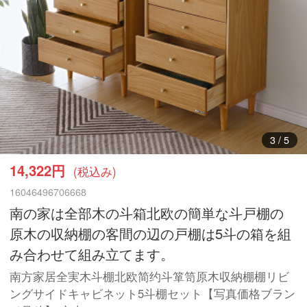
3
/
5
14,322円
(税込み)
16046496706668
南の家は全部木の斗箱北欧の簡単な斗戸棚の
原木の収納棚の客間の辺の戸棚は5斗の箱を組
み合わせて組み立てます。
南方家居全実木斗棚北欧简约斗箪笥原木収納棚棚リビ
ングサイドキャビネット5斗棚セット【写真価格ブラン