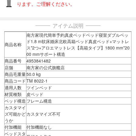
ります。ご理解ください。
アイテム説明
南方家現代簡単予約真皮ベッドベッド寝室ダブルベッ
ド1.8 m软床婚床北欧高箱ベッド真皮ベッド+マットレ
商品名称
ス*2つ+アロエマットレス【高箱タイプ】1800 mm*20
00 mmサポート構造
商品番号
4953841482
店舗
南方家の公式旗艦店
商品毛重量
50.0 kg
商品コード
TM 8022-1
適用人数
ツインベッド
材質種類
皮ベッド
ベッド構造
フレーム構造
カスタマイ
ズ可能かど
カスタマイズ不可
うか
付加機能
付加機能なし
ベッドスタ