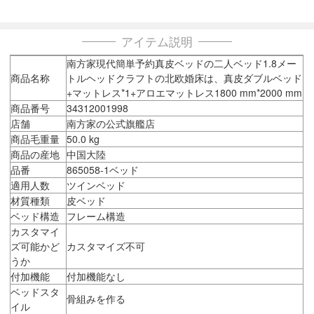
アイテム説明
南方家現代簡単予約真皮ベッドの二人ベッド1.8メー
商品名称
トルヘッドクラフトの北欧婚床は、真皮ダブルベッド
+マットレス*1+アロエマットレス1800 mm*2000 mm
商品番号
34312001998
店舗
南方家の公式旗艦店
商品毛重量
50.0 kg
商品の産地
中国大陸
品番
865058-1ベッド
適用人数
ツインベッド
材質種類
皮ベッド
ベッド構造
フレーム構造
カスタマイ
ズ可能かど
カスタマイズ不可
うか
付加機能
付加機能なし
ベッドスタ
骨組みを作る
イル