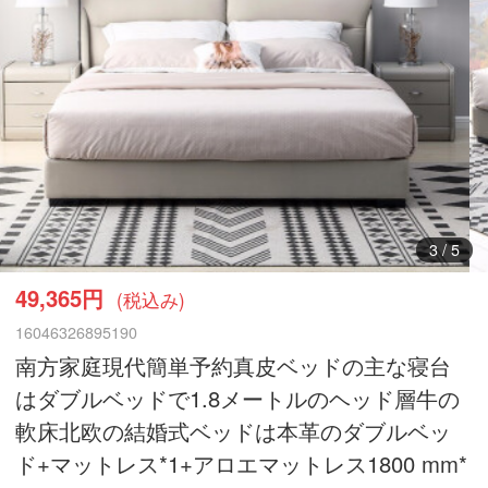
3
/
5
49,365円
(税込み)
16046326895190
南方家庭現代簡単予約真皮ベッドの主な寝台
はダブルベッドで1.8メートルのヘッド層牛の
軟床北欧の結婚式ベッドは本革のダブルベッ
ド+マットレス*1+アロエマットレス1800 mm*