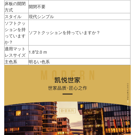
床板の開閉
開閉不要
方式
スタイル
現代シンプル
ソフトクッ
ションを持
ソフトクッションを持っていますか？
っています
か？
適用マット
1.8*2.0 m
レスサイズ
主色系
明るい色系