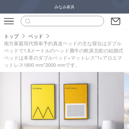
みなみ家具
トップ
ベッド
南方家庭現代簡単予約真皮ベッドの主な寝台はダブル
ベッドで1.8メートルのヘッド層牛の軟床北欧の結婚式
ベッドは本革のダブルベッド+マットレス*1+アロエマ
ットレス1800 mm*2000 mmです。