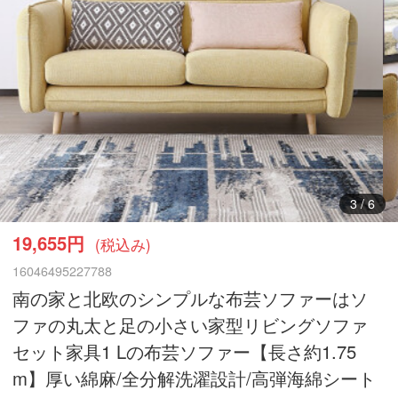
3
/
6
19,655円
(税込み)
16046495227788
南の家と北欧のシンプルな布芸ソファーはソ
ファの丸太と足の小さい家型リビングソファ
セット家具1 Lの布芸ソファー【長さ約1.75
m】厚い綿麻/全分解洗濯設計/高弾海綿シート