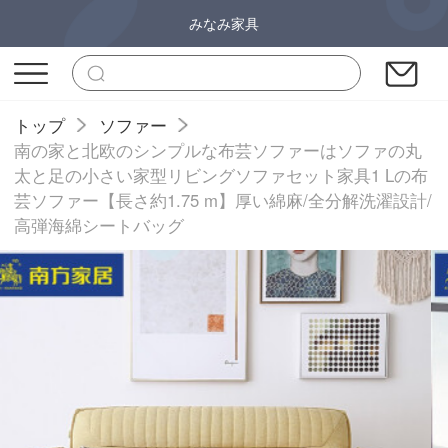
みなみ家具
トップ
ソファー
南の家と北欧のシンプルな布芸ソファーはソファの丸
太と足の小さい家型リビングソファセット家具1 Lの布
芸ソファー【長さ約1.75 m】厚い綿麻/全分解洗濯設計/
高弾海綿シートバッグ