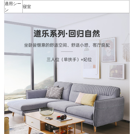
適用シー
寝室
ン