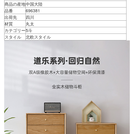
商品の産地
中国大陸
品番
696381
出荷先
四川
材質
丸太
カテゴリー
5斗
スタイル
北欧スタイル