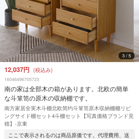
3
/
5
12,037円
(税込み)
16046496705723
南の家は全部木の箱があります。北欧の簡単
な斗箪笥の原木の収納棚です。
南方家居全実木斗棚北欧简约斗箪笥原木収納棚棚リビ
ングサイド棚セット4斗棚セット【写真価格ブランド見
積】-京東
ここで表示されるのは商品原価です。代理費用、送