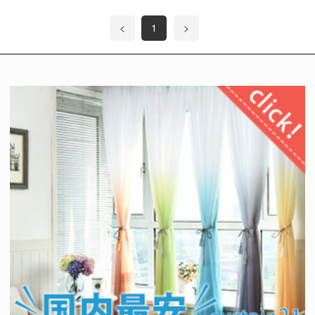
<
1
>