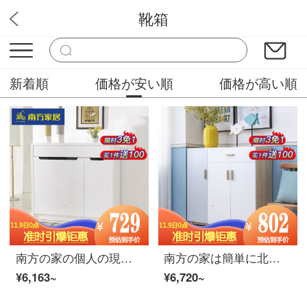
靴箱
みなみ家具
新着順
価格が安い順
価格が高い順
南方の家の個人の現代簡単な3つの下駄箱の客間は漆をあぶって明るくします。下駄箱の戸棚は収納します。明かりの白い3つの下駄箱の長さは約1.1 mです。
南方の家は簡単に北欧の靴の箱の多機能の小さい戸棚の客間の戸棚の玄関の戸棚の家具S 3333 03靴の箱の3つの靴の箱の組み立てを予約します。
¥6,163~
¥6,720~