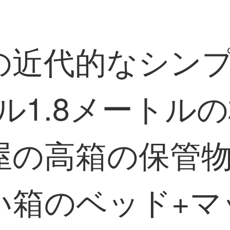
の近代的なシン
トル1.8メートル
屋の高箱の保管
箱のベッド+マッ