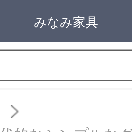
みなみ家具
ド