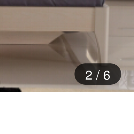
3
/
6