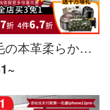
東裕羽毛の本革柔らかいソファリビング北欧シンプルでモダンな高級牛革の4人の組み合わせ輸入ナッパ皮【4人位】＋茶卓＋テレビキャビネット
51~