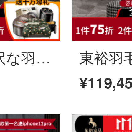
東裕意式軽い贅沢な羽毛の科学技術の布のソファーの貴妃の位の北欧の簡単な客間の近代的な小型の家型の皮の家具の輸出版の柔らかい包みは70%の羽毛の+30%の絹織物を満たします。
¥119,4