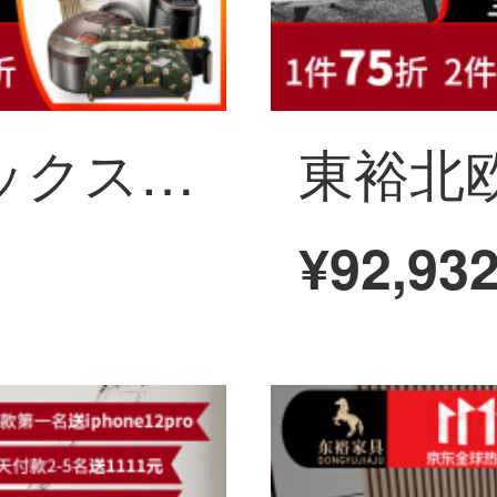
東裕軽奢なラテックスの本革のソファーは簡単に予約しました。現代的なイタリア式のミニチュアタイプの三人が居間を組み合わせて、まっすぐに三人の席に配置します。
¥92,93