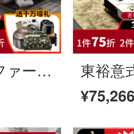
東裕意式極简ソファー北欧の軽奢な本革のソファーの小型住宅タイプセットの輸入ヘッド牛皮【2人の位+右貴妃*灰色】
¥75,26