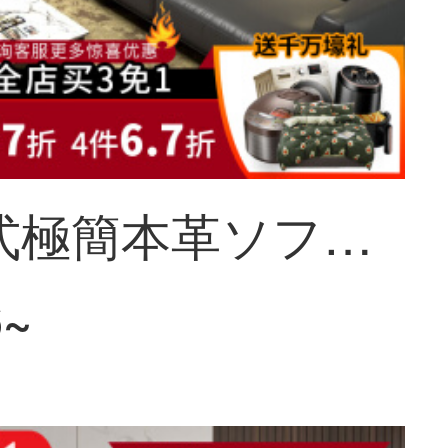
東裕意式極簡本革ソファ超軟北欧の軽量で豪華な小戸建ての直列客間セットはシンプルで現代的な意味で極簡単な本革ソファ【4人位】
6~